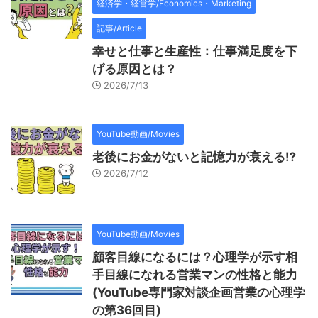
経済学・経営学/Economics・Marketing
記事/Article
幸せと仕事と生産性：仕事満足度を下
げる原因とは？
2026/7/13
YouTube動画/Movies
老後にお金がないと記憶力が衰える⁉
2026/7/12
YouTube動画/Movies
顧客目線になるには？心理学が示す相
手目線になれる営業マンの性格と能力
(YouTube専門家対談企画営業の心理学
の第36回目)