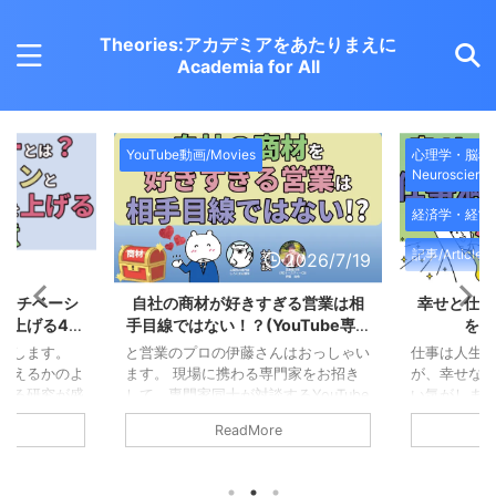
Theories:アカデミアをあたりまえに
Academia for All
心理学・脳科学/Psychology・
YouTube動画/
Neuroscience
経済学・経営学/Economics・Marketing
記事/Article
2026/7/19
2026/7/13
ぎる営業は相
幸せと仕事と生産性：仕事満足度
本物のリー
uTube専門
を下げる原因とは？
ョンとパフ
学の第37回
はおっしゃい
仕事は人生の幸せのために行います
との発言を
門家をお招き
が、幸せな人は仕事ができることが多
心理学では
YouTube
い気がします。 幸せで仕事ができ
うにリーダ
、営業歴20
て、仕事に満足し、より仕事の生産性
んです。 そ
ReadMore
ー代表の伊藤
が上がる正の循環が生まれます。 し
チベーショ
いてお話しま
かし、その正のループを妨げる要因も
上げる「本
、「営業の相
心理学では特定されつつあります。
ばれる「オ