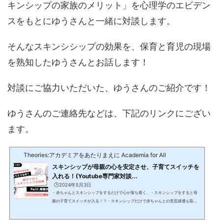
キンシップの家族のメリット」を心理学のエビデン
スをもとにゆうさんと一緒に対談します。
そんなスキンシシップの効果を、保育と育児の現場
を熟知したゆうさんとお話します！
対談にご協力いただいた、ゆうさんのご紹介です！
ゆうさんのご連絡先などは、下記のリンクにござい
ます。
Theories:アカデミアをあたりまえに Academia for All
スキンシップが母親の心を安定させ、子育てスイッチを
入れる！(Youtube専門家対談...
🕒️2024年5月3日
・赤ちゃんとスキンシップをするだけで心が落ち着く。・スキンシップをすると母
親の子育てスイッチが入る！？・スキンシップだけで赤ちゃんとの意思疎通も取れ
て育児が楽になるかも。現場に携わる専門家をお招きして、専門家同士が対談するY
outube専門家対談企画。今回は、保育歴7年で「親子の愛情構築専門家」保育士ラ