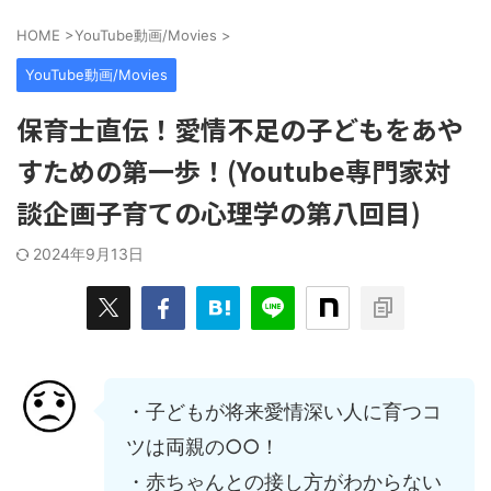
 相手目線に
それが、給料や賃金など、お金の不平
シップ」に
はなく、ビジ
等です。 「同僚や同年齢の人とお金
スを紹介しま
HOME
>
YouTube動画/Movies
>
す！ 特に営
の比較はしない方がいい」 とよく言
ップが持つ4
ことでお客様
われます。 それはなぜでしょうか？
評価する3つ
YouTube動画/Movies
ため、営業成
その答えも心理学は示唆しています。
ています！ 
にも貢献でき
人生を前向きに過ごす方法を、お金と
け方も話して
保育士直伝！愛情不足の子どもをあや
知っておくべ
仕事の関係性を示した心理学のエビデ
覧ください↓
 ...
ンスを紹介しながらお伝えします。
すための第一歩！(Youtube専門家対
...
談企画子育ての心理学の第八回目)
2024年9月13日
・子どもが将来愛情深い人に育つコ
ツは両親の○○！
・赤ちゃんとの接し方がわからない